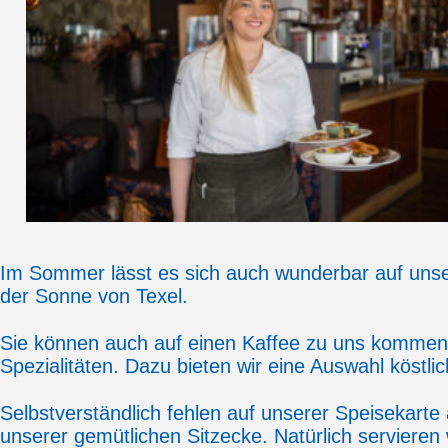
Im Sommer lässt es sich auch wunderbar auf unse
der Sonne von Texel.
Sie können auch auf einen Kaffee zu uns kommen,
Spezialitäten. Dazu bieten wir eine Auswahl köstlic
Selbstverständlich fehlen auf unserer Speisekarte 
unserer gemütlichen Sitzecke. Natürlich servieren