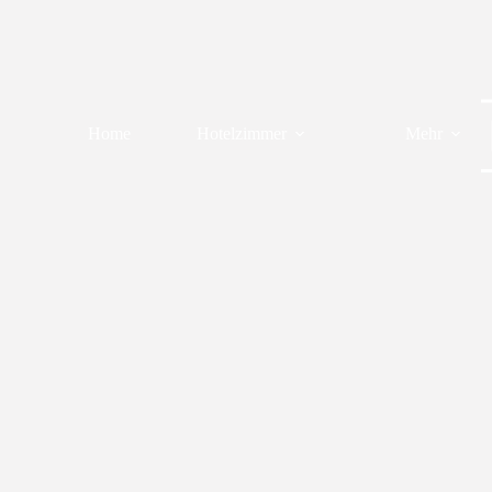
Zum
Inhalt
springen
Home
Hotelzimmer
Mehr