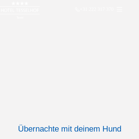
Zum
Inhalt
+31 222 317 370
springen
Übernachte mit deinem Hund